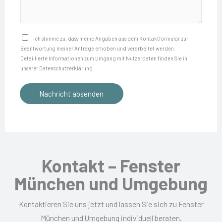
n
t
e
u
e
N
m
r
a
D
Ich stimme zu, dass meine Angaben aus dem Kontakt­formular zur
m
e
Beantwortung meiner Anfrage erhoben und verarbeitet werden.
c
a
e
Detaillierte Informationen zum Umgang mit Nutzerdaten finden Sie in
s
h
t
unserer Datenschutzerklärung.
r
s
r
e
*
i
Nachricht absenden
i
n
e
c
s
r
h
c
e
t
h
n
u
s
Kontakt – Fenster
t
i
München und Umgebung
z
c
*
h
Kontaktieren Sie uns jetzt und lassen Sie sich zu Fenster
f
München und Umgebung individuell beraten.