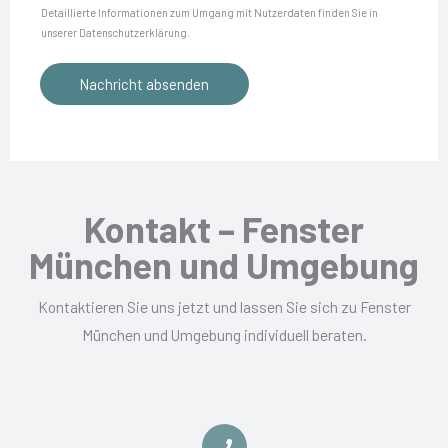
c
a
e
Detaillierte Informationen zum Umgang mit Nutzerdaten finden Sie in
s
h
t
unserer Datenschutzerklärung.
r
s
r
e
*
i
Nachricht absenden
i
n
e
c
s
r
h
c
e
t
h
n
u
s
Kontakt – Fenster
t
i
München und Umgebung
z
c
*
h
Kontaktieren Sie uns jetzt und lassen Sie sich zu Fenster
f
München und Umgebung individuell beraten.
ü
r
: