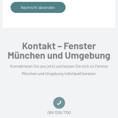
r
e
*
i
Nachricht absenden
i
n
e
c
s
r
h
c
e
t
h
n
u
s
Kontakt – Fenster
t
i
München und Umgebung
z
c
*
h
Kontaktieren Sie uns jetzt und lassen Sie sich zu Fenster
f
München und Umgebung individuell beraten.
ü
r
:
089 1206 7700