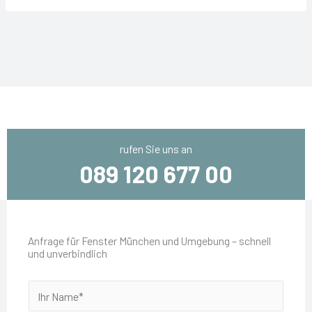
rufen Sie uns an
089 120 677 00
Anfrage für Fenster München und Umgebung – schnell
und unverbindlich
I
h