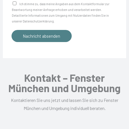
r
a
D
Ich stimme zu, dass meine Angaben aus dem Kontakt­formular zur
m
e
Beantwortung meiner Anfrage erhoben und verarbeitet werden.
c
a
e
Detaillierte Informationen zum Umgang mit Nutzerdaten finden Sie in
s
h
t
unserer Datenschutzerklärung.
r
s
r
e
*
i
Nachricht absenden
i
n
e
c
s
r
h
c
e
t
h
n
u
s
Kontakt – Fenster
t
i
München und Umgebung
z
c
*
h
Kontaktieren Sie uns jetzt und lassen Sie sich zu Fenster
f
München und Umgebung individuell beraten.
ü
r