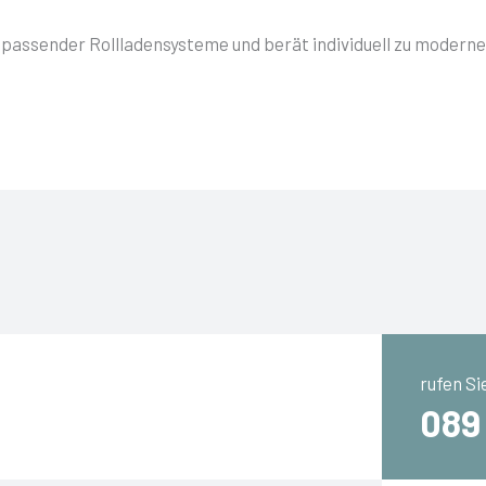
 passender Rollladensysteme und berät individuell zu moder
rufen Si
089