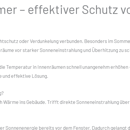
er – effektiver Schutz v
ichtschutz oder Verdunkelung verbunden. Besonders im Sommer
nräume vor starker Sonneneinstrahlung und Überhitzung zu sc
ie Temperatur in Innenräumen schnell unangenehm erhöhen – 
e und effektive Lösung.
g?
ch Wärme ins Gebäude. Trifft direkte Sonneneinstrahlung über 
der Sonnenenergie bereits vor dem Fenster. Dadurch gelangt 